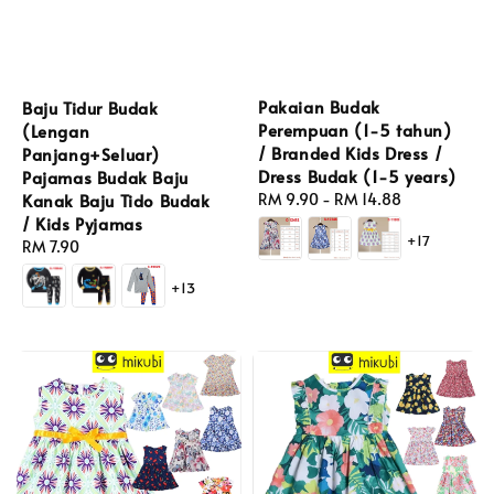
Pakaian Budak
Baju Tidur Budak
Perempuan (1-5 tahun)
(Lengan
/ Branded Kids Dress /
Panjang+Seluar)
Dress Budak (1-5 years)
Pajamas Budak Baju
Regular
RM 9.90
-
RM 14.88
Kanak Baju Tido Budak
price
/ Kids Pyjamas
+17
Regular
RM 7.90
price
+13