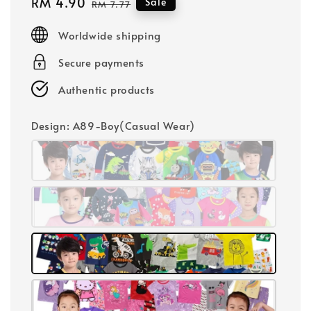
Sale
RM 4.90
Regular
Sale
RM 7.77
price
price
Worldwide shipping
Secure payments
Authentic products
Design
: A89-Boy(Casual Wear)