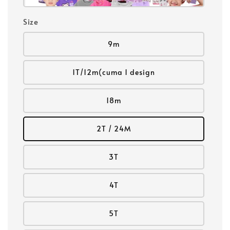
Size
9m
1T/12m(cuma 1 design
18m
2T / 24M
3T
4T
5T