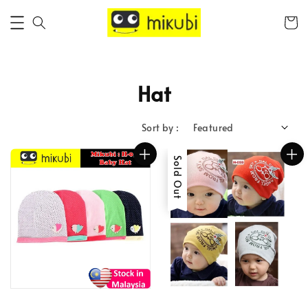
Hat
Sort by :
Sold Out