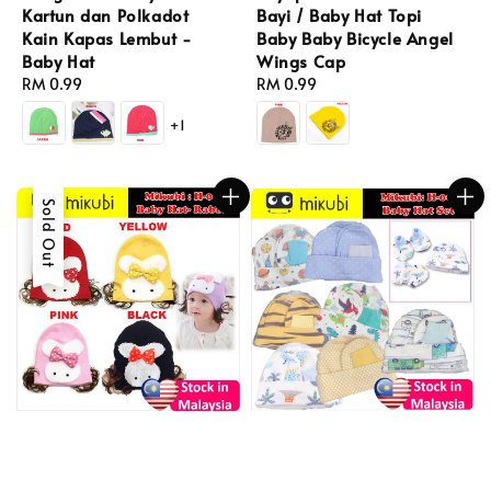
Kartun dan Polkadot
Bayi / Baby Hat Topi
Kain Kapas Lembut -
Baby Baby Bicycle Angel
Baby Hat
Wings Cap
Regular
RM 0.99
Regular
RM 0.99
price
price
+1
Sold Out