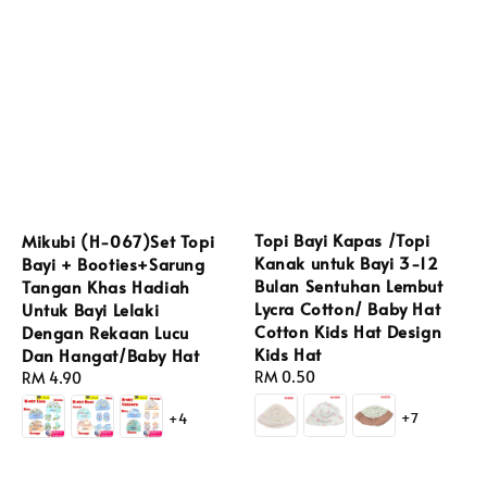
Topi Bayi Kapas /Topi
Mikubi (H-067)Set Topi
Kanak untuk Bayi 3-12
Bayi + Booties+Sarung
Bulan Sentuhan Lembut
Tangan Khas Hadiah
Lycra Cotton/ Baby Hat
Untuk Bayi Lelaki
Cotton Kids Hat Design
Dengan Rekaan Lucu
Kids Hat
Dan Hangat/Baby Hat
Regular
RM 0.50
Regular
RM 4.90
price
price
+7
+4