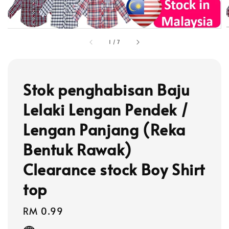
1
/
7
Stok penghabisan Baju
Lelaki Lengan Pendek /
Lengan Panjang (Reka
Bentuk Rawak)
Clearance stock Boy Shirt
top
Regular
RM 0.99
price