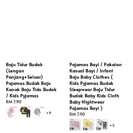
Baju Tidur Budak
Pajamas Bayi / Pakaian
(Lengan
Kasual Bayi / Infant
Panjang+Seluar)
Baju Baby Clothes (
Pajamas Budak Baju
Kids Pyjamas Budak
Kanak Baju Tido Budak
Sleepwear Baju Tidur
/ Kids Pyjamas
Budak Baby Kids Cloth
Baby Nightwear
Regular
RM 7.90
Pajamas Bayi )
price
+9
Regular
RM 7.90
price
+5