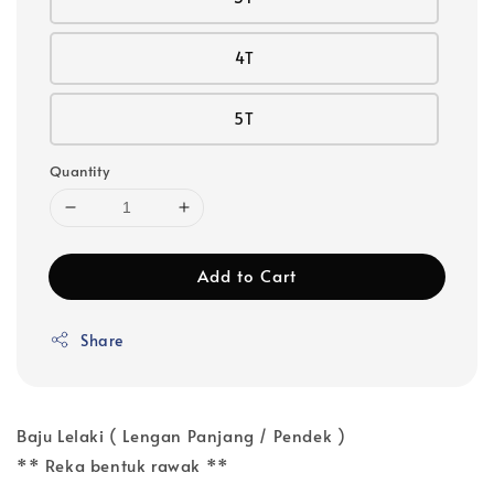
4T
5T
Quantity
Add to Cart
Share
Baju Lelaki ( Lengan Panjang / Pendek )
** Reka bentuk rawak **