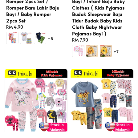
Romper 2pcs Set /
Bayi / Infant Baju Baby
Romper Baru Lahir Baju
Clothes ( Kids Pyjamas
Bayi / Baby Romper
Budak Sleepwear Baju
2pcs Set
Tidur Budak Baby Kids
Cloth Baby Nightwear
Regular
RM 4.90
Pajamas Bayi )
price
+8
Regular
RM 7.90
price
+7