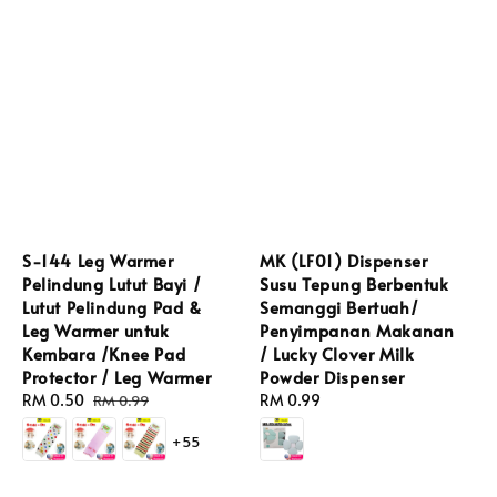
S-144 Leg Warmer
MK (LF01) Dispenser
Pelindung Lutut Bayi /
Susu Tepung Berbentuk
Lutut Pelindung Pad &
Semanggi Bertuah/
Leg Warmer untuk
Penyimpanan Makanan
Kembara /Knee Pad
/ Lucky Clover Milk
Protector / Leg Warmer
Powder Dispenser
Sale
RM 0.50
Regular
Regular
RM 0.99
RM 0.99
price
price
price
+55