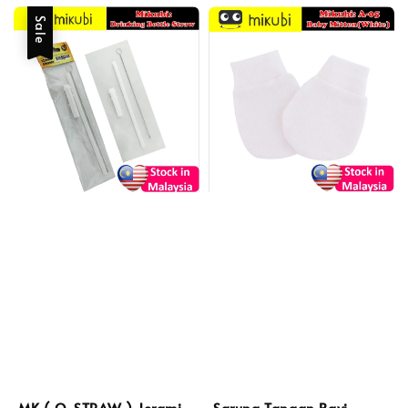
Sale
MK ( O-STRAW ) Jerami
Sarung Tangan Bayi