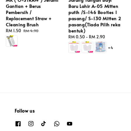
Gantian + Berus
Baru Lahir A-05 Mitten
Pembersih /
putih /S-146 Booties 1
Replacement Straw +
pasang/ S-130 Mitten 2
Cleaning Brush
pasang(Tiada Pilih reka
bentuk)
Sale
RM 1.50
Regular
RM 4.90
price
price
Regular
RM 0.50
-
RM 2.90
price
+4
Follow us