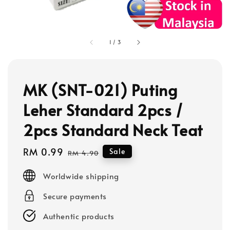
1
/
3
MK (SNT-021) Puting
Leher Standard 2pcs /
2pcs Standard Neck Teat
Sale
RM 0.99
Regular
Sale
RM 4.90
price
price
Worldwide shipping
Secure payments
Authentic products