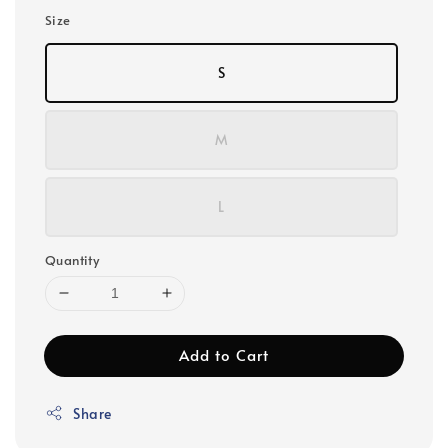
Size
S
M
L
Quantity
Add to Cart
Share