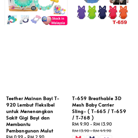
Teether Mainan Bayi T-
T-659 Breathable 3D
920 Lembut Fleksibel
Mesh Baby Carrier
untuk Menenangkan
Sling- ( T-665 / T-659
Sakit Gigi Bayi dan
/ T-768 )
Membantu
Sale
RM 9.90
-
RM 13.90
Regular
Pembangunan Mulut
price
price
RM 13.90
-
RM 49.90
Regular
RM 0.99
-
RM 2.90