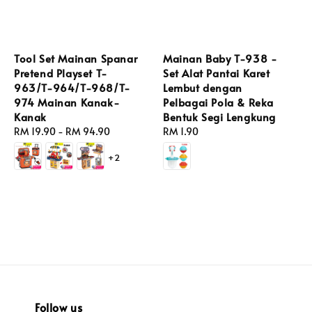
Tool Set Mainan Spanar
Mainan Baby T-938 -
Pretend Playset T-
Set Alat Pantai Karet
963/T-964/T-968/T-
Lembut dengan
974 Mainan Kanak-
Pelbagai Pola & Reka
Kanak
Bentuk Segi Lengkung
Regular
RM 19.90
-
RM 94.90
Regular
RM 1.90
price
price
+2
Follow us