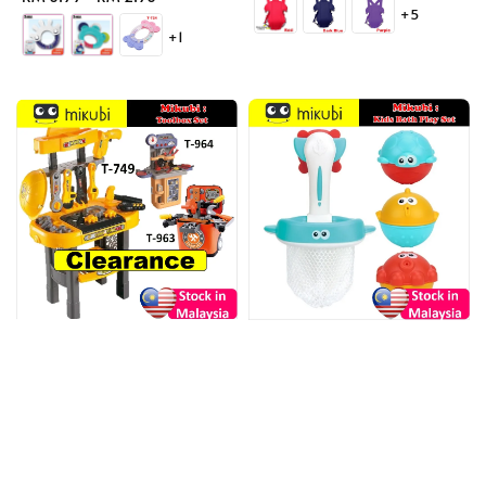
+5
price
+1