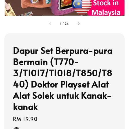
1
/
26
Dapur Set Berpura-pura
Bermain (T770-
3/T1017/T1018/T850/T8
40) Doktor Playset Alat
Alat Solek untuk Kanak-
kanak
Regular
RM 19.90
price