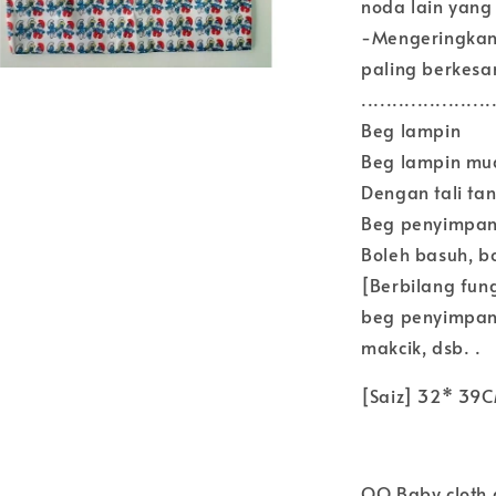
noda lain yang
-Mengeringkan 
paling berkesa
.....................
Beg lampin
Beg lampin mud
Dengan tali ta
Beg penyimpan
Boleh basuh, b
[Berbilang fun
beg penyimpana
makcik, dsb. .
[Saiz] 32* 39
QQ Baby cloth d