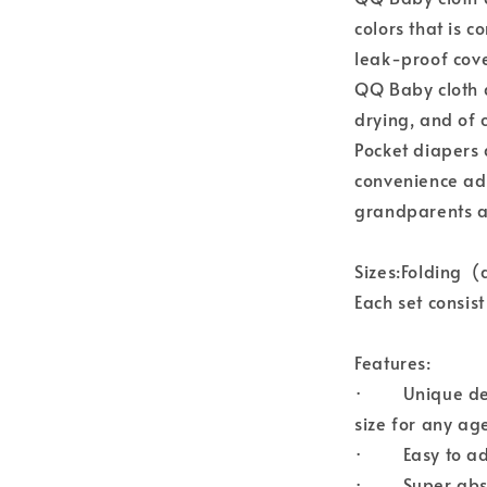
colors that is 
leak-proof cover
QQ Baby cloth d
drying, and of 
Pocket diapers 
convenience ad
grandparents a
Sizes:Folding (
Each set consis
Features:
· Unique desig
size for any ag
· Easy to adj
· Super absorb