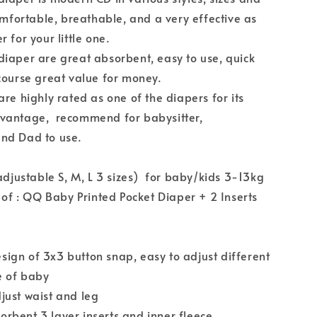
comfortable, breathable, and a very effective as
 for your little one.
iaper are great absorbent, easy to use, quick
course great value for money.
are highly rated as one of the diapers for its
vantage, recommend for babysitter,
nd Dad to use.
adjustable S, M, L 3 sizes) for baby/kids 3-13kg
t of : QQ Baby Printed Pocket Diaper + 2 Inserts
n of 3x3 button snap, easy to adjust different
e of baby
ust waist and leg
ent 3 layer inserts and inner fleece