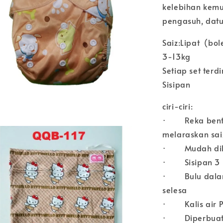
kelebihan kem
pengasuh, dat
Saiz:Lipat (bol
3-13kg
Setiap set terd
Sisipan
ciri-ciri:
· Reka bentuk
melaraskan sai
· Mudah dila
· Sisipan 3 l
· Bulu dalam 
selesa
· Kalis air P
· Diperbuat d