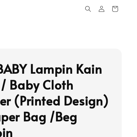
ABY Lampin Kain
 / Baby Cloth
er (Printed Design)
aper Bag /Beg
in