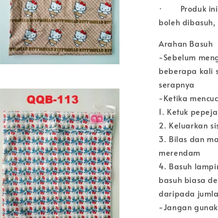
· Produk ini 
boleh dibasuh,
Arahan Basuh
-Sebelum meng
beberapa kali
serapnya
-Ketika mencuci
1. Ketuk pepej
2. Keluarkan s
3. Bilas dan m
merendam
4. Basuh lampi
basuh biasa de
daripada jumla
-Jangan gunaka