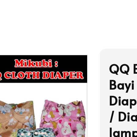
QQ B
Bayi
Diap
/ Di
lamp