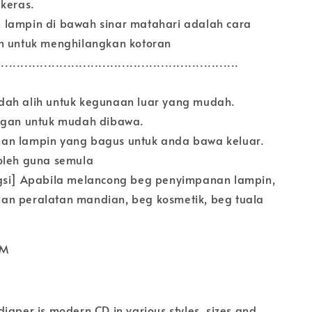
 keras.
lampin di bawah sinar matahari adalah cara
n untuk menghilangkan kotoran
..............................................................
ah alih untuk kegunaan luar yang mudah.
ngan untuk mudah dibawa.
an lampin yang bagus untuk anda bawa keluar.
oleh guna semula
gsi] Apabila melancong beg penyimpanan lampin,
n peralatan mandian, beg kosmetik, beg tuala
CM
iaper is modern CD in various styles, sizes and