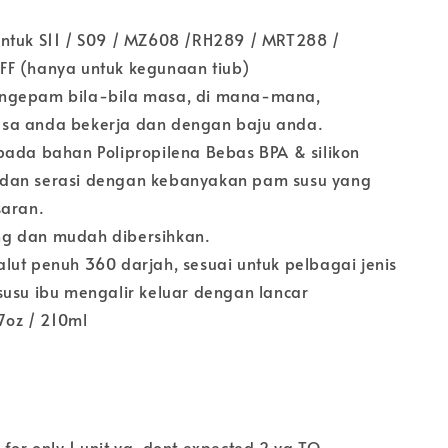
ntuk S11 / S09 / MZ608 /RH289 / MRT288 /
F (hanya untuk kegunaan tiub)
ngepam bila-bila masa, di mana-mana,
sa anda bekerja dan dengan baju anda.
pada bahan Polipropilena Bebas BPA & silikon
dan serasi dengan kebanyakan pam susu yang
saran.
g dan mudah dibersihkan.
lut penuh 360 darjah, sesuai untuk pelbagai jenis
susu ibu mengalir keluar dengan lancar
 7oz / 210ml
ll for only 1 unit ya, dont expected 2 ya TQ