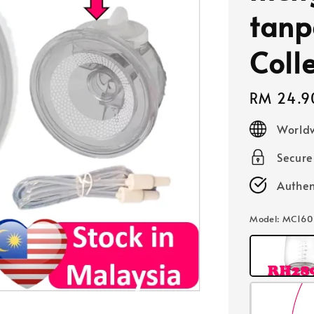
tanp
Coll
Regular
RM 24.9
price
Worldw
Secur
Authen
Model
: MC160