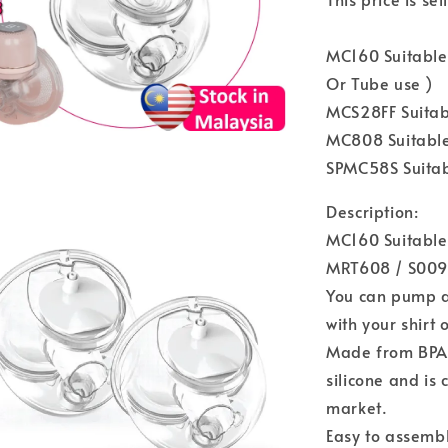
MC160 Suitabl
Or Tube use )
MCS28FF Suitabl
MC808 Suitabl
SPMC58S Suitab
Description:
MC160 Suitable
MRT608 / S009F
You can pump a
with your shirt 
Made from BPA 
silicone and is
market.
Easy to assembl