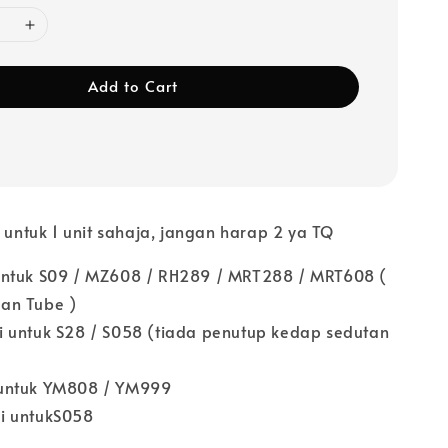
Add to Cart
l untuk 1 unit sahaja, jangan harap 2 ya TQ
untuk S09 / MZ608 / RH289 / MRT288 / MRT608 (
an Tube )
 untuk S28 / S058 (tiada penutup kedap sedutan
untuk YM808 / YM999
i untukS058