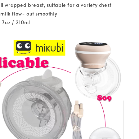
l wrapped breast, suitable for a variety chest
t milk flow- out smoothly
: 7oz / 210ml