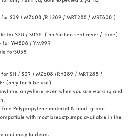
e for S09 / MZ608 /RH289 / MRT288 / MRT608 (
e for S28 / S058 ( no Suction seal cover / Tube)
e for YM808 / YM999
le forS058
 for S11 / S09 / MZ608 /RH289 / MRT288 /
F (only for tube use)
nytime, anywhere, even when you are working and
on.
Free Polypropylene material & food-grade
 compatible with most breastpumps available in the
e and easy to clean.