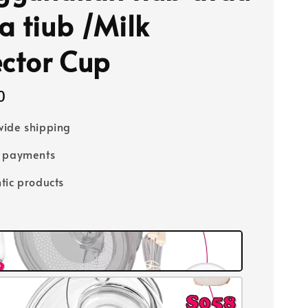
a tiub /Milk
ector Cup
0
ide shipping
e payments
tic products