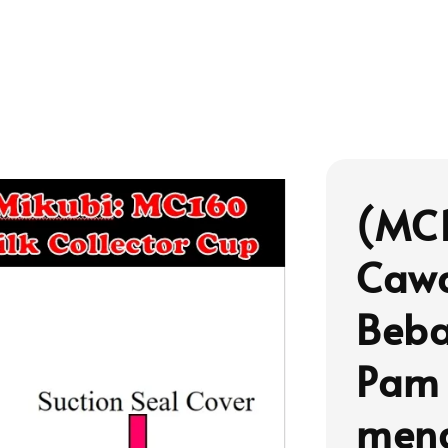
(MC
Cawa
Beba
Pam
meng