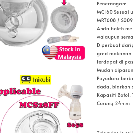
Penerangan:
MC160 Sesuai u
MRT608 / S009F
Anda boleh me
walaupun sema
Diperbuat dari
gred makanan 
terdapat di pa
Mudah dipasan
Payudara berba
dada, biarkan 
Kapasiti Botol:
Corong 24mm
This price is se