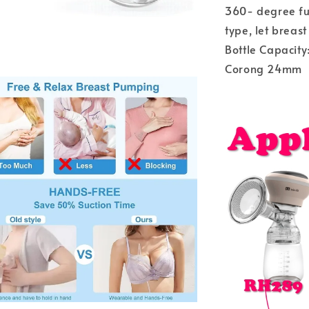
360- degree ful
type, let breas
Bottle Capacity
Corong 24mm