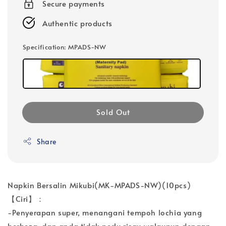
Secure payments
Authentic products
Specification
: MPADS-NW
Sold Out
Share
Napkin Bersalin Mikubi(MK-MPADS-NW)(10pcs)
【Ciri】：
-Penyerapan super, menangani tempoh lochia yang
berbeza, dan anda tidak perlu risau walaupun dengan