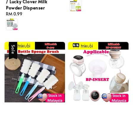
/ Lucky Clover Milk
price
Powder Dispenser
Regular
RM 0.99
price
Sale