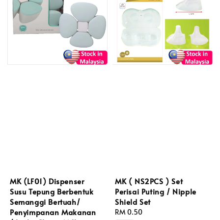
MK (LF01) Dispenser
MK ( NS2PCS ) Set
Susu Tepung Berbentuk
Perisai Puting / Nipple
Semanggi Bertuah/
Shield Set
Penyimpanan Makanan
Regular
RM 0.50