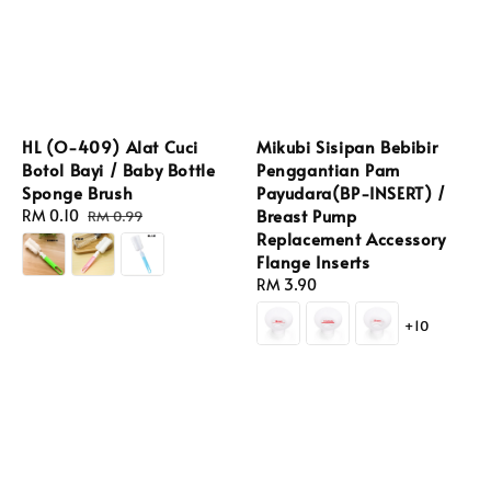
HL (O-409) Alat Cuci
Mikubi Sisipan Bebibir
Botol Bayi / Baby Bottle
Penggantian Pam
Sponge Brush
Payudara(BP-INSERT) /
Breast Pump
Sale
RM 0.10
Regular
RM 0.99
Replacement Accessory
price
price
Flange Inserts
Regular
RM 3.90
price
+10