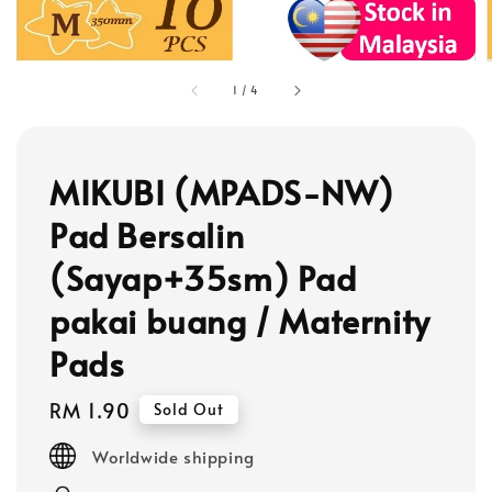
1
/
4
MIKUBI (MPADS-NW)
Pad Bersalin
(Sayap+35sm) Pad
pakai buang / Maternity
Pads
Regular
RM 1.90
Sold Out
price
Worldwide shipping