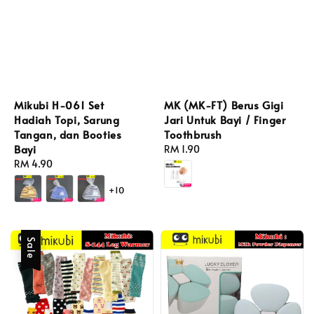
Mikubi H-061 Set
MK (MK-FT) Berus Gigi
Hadiah Topi, Sarung
Jari Untuk Bayi / Finger
Tangan, dan Booties
Toothbrush
Bayi
Regular
RM 1.90
Regular
RM 4.90
price
price
+10
Sale