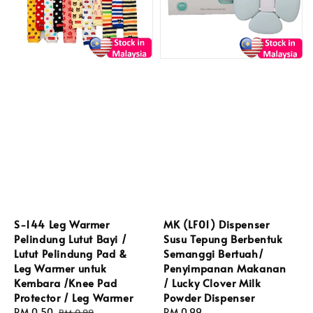
S-144 Leg Warmer
MK (LF01) Dispenser
Pelindung Lutut Bayi /
Susu Tepung Berbentuk
Lutut Pelindung Pad &
Semanggi Bertuah/
Leg Warmer untuk
Penyimpanan Makanan
Kembara /Knee Pad
/ Lucky Clover Milk
Protector / Leg Warmer
Powder Dispenser
Sale
RM 0.50
Regular
Regular
RM 0.99
RM 0.99