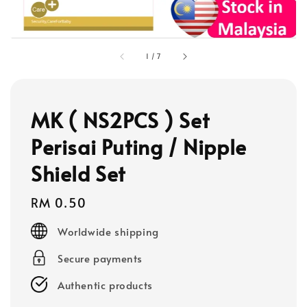
1
/
7
MK ( NS2PCS ) Set
Perisai Puting / Nipple
Shield Set
Regular
RM 0.50
price
Worldwide shipping
Secure payments
Authentic products