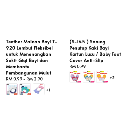
Teether Mainan Bayi T-
(S-145 ) Sarung
920 Lembut Fleksibel
Penutup Kaki Bayi
untuk Menenangkan
Kartun Lucu / Baby Foot
Sakit Gigi Bayi dan
Cover Anti-Slip
Membantu
Regular
RM 0.99
Pembangunan Mulut
price
+3
Regular
RM 0.99
-
RM 2.90
price
+1