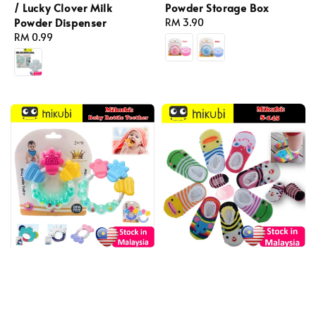
/ Lucky Clover Milk
Powder Storage Box
Powder Dispenser
Regular
RM 3.90
Regular
RM 0.99
price
price