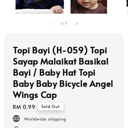
1
/
7
Topi Bayi (H-059) Topi
Sayap Malaikat Basikal
Bayi / Baby Hat Topi
Baby Baby Bicycle Angel
Wings Cap
Regular
RM 0.99
Sold Out
price
Worldwide shipping