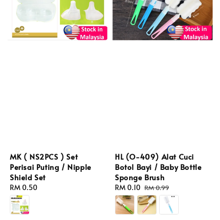
MK ( NS2PCS ) Set
HL (O-409) Alat Cuci
Perisai Puting / Nipple
Botol Bayi / Baby Bottle
Shield Set
Sponge Brush
Regular
RM 0.50
Sale
RM 0.10
Regular
RM 0.99
price
price
price