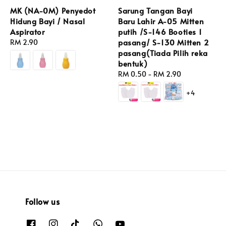
MK (NA-0M) Penyedot
Sarung Tangan Bayi
Hidung Bayi / Nasal
Baru Lahir A-05 Mitten
Aspirator
putih /S-146 Booties 1
pasang/ S-130 Mitten 2
Regular
RM 2.90
pasang(Tiada Pilih reka
price
bentuk)
Regular
RM 0.50
-
RM 2.90
price
+4
Follow us