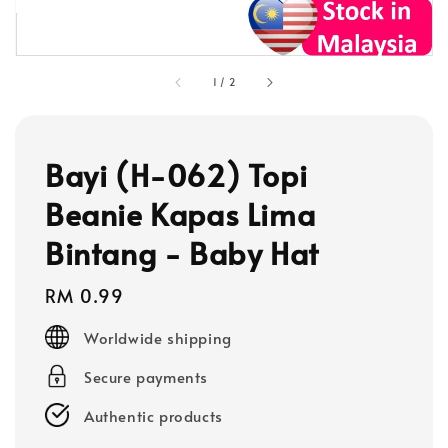
1
/
2
Bayi (H-062) Topi
Beanie Kapas Lima
Bintang - Baby Hat
Regular
RM 0.99
price
Worldwide shipping
Secure payments
Authentic products