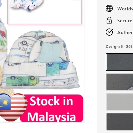
price
Worldw
Secur
Authen
Design
: H-061