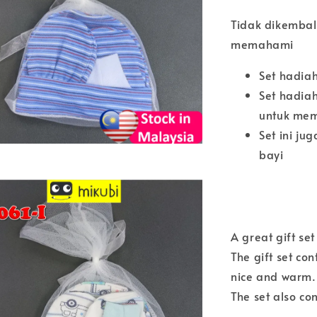
Tidak dikembal
memahami
Set hadiah
Set hadia
untuk mem
Set ini j
bayi
A great gift se
The gift set co
nice and warm.
The set also co