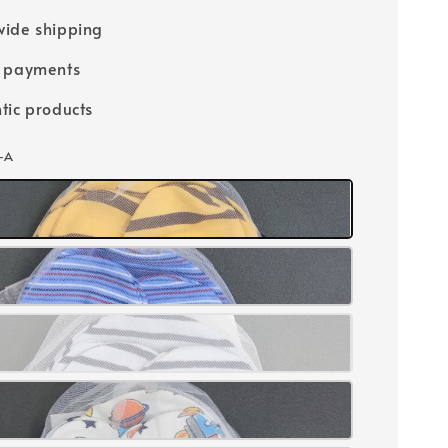
ide shipping
e payments
tic products
-A