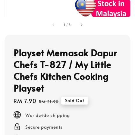
1
/
4
Playset Memasak Dapur
Chefs T-827 / My Little
Chefs Kitchen Cooking
Playset
Sale
RM 7.90
Regular
Sold Out
RM 21.90
price
price
Worldwide shipping
Secure payments