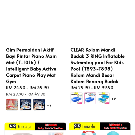
Gim Permaidani Aktif
CLEAR Kolam Mandi
Bayi Pintar Piano Main
Budak 3 RING Inflatable
Mat (T-1016) /
Swimming pool For Kids
Intelligent Baby Active
Pool (T893-T898)
Carpet Piano Play Mat
Kolam Mandi Besar
Gym
Kolam Renang Budak
Sale
RM 24.90
-
RM 39.90
Regular
Regular
RM 29.90
-
RM 99.90
price
price
price
RM 29.90
-
RM 49.90
+8
+7