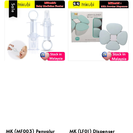
Sale
MK (MF003) Penyalur
MK (LF01) Dispenser