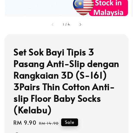
1
/
4
Set Sok Bayi Tipis 3
Pasang Anti-Slip dengan
Rangkaian 3D (S-161)
3Pairs Thin Cotton Anti-
slip Floor Baby Socks
(Kelabu)
Sale
RM 9.90
Regular
Sale
RM 14.90
price
price