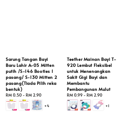
Sarung Tangan Bayi
Teether Mainan Bayi T-
Baru Lahir A-05 Mitten
920 Lembut Fleksibel
putih /S-146 Booties 1
untuk Menenangkan
pasang/ S-130 Mitten 2
Sakit Gigi Bayi dan
pasang(Tiada Pilih reka
Membantu
bentuk)
Pembangunan Mulut
Regular
RM 0.50
-
RM 2.90
Regular
RM 0.99
-
RM 2.90
price
price
+4
+1