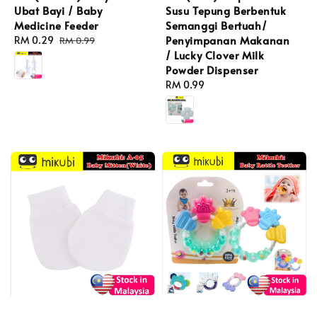
Ubat Bayi / Baby
Susu Tepung Berbentuk
Medicine Feeder
Semanggi Bertuah/
Penyimpanan Makanan
Sale
RM 0.29
Regular
RM 0.99
/ Lucky Clover Milk
price
price
Powder Dispenser
Regular
RM 0.99
price