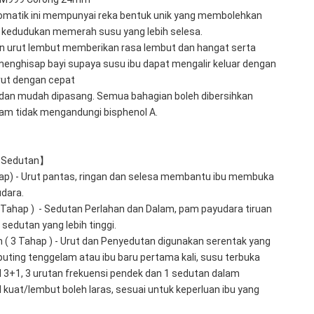
matik ini mempunyai reka bentuk unik yang membolehkan 
kedudukan memerah susu yang lebih selesa. 
n urut lembut memberikan rasa lembut dan hangat serta 
menghisap bayi supaya susu ibu dapat mengalir keluar dengan 
rut dengan cepat 
dan mudah dipasang. Semua bahagian boleh dibersihkan 
am tidak mengandungi bisphenol A. 
p Sedutan】
hap) - Urut pantas, ringan dan selesa membantu ibu membuka 
dara.
 Tahap )  - Sedutan Perlahan dan Dalam, pam payudara tiruan 
sedutan yang lebih tinggi. 
( 3 Tahap ) - Urut dan Penyedutan digunakan serentak yang 
puting tenggelam atau ibu baru pertama kali, susu terbuka 
+1, 3 urutan frekuensi pendek dan 1 sedutan dalam 
kuat/lembut boleh laras, sesuai untuk keperluan ibu yang 