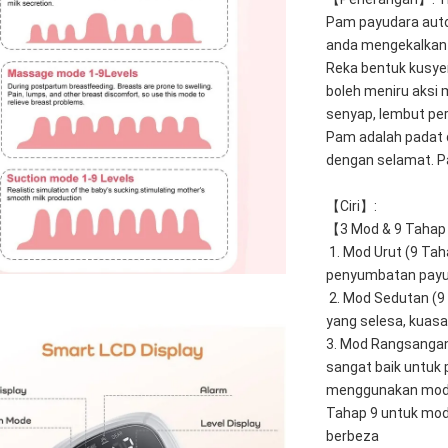
Pam payudara auto
anda mengekalkan 
Reka bentuk kusye
boleh meniru aksi 
senyap, lembut pe
Pam adalah padat 
dengan selamat. P
【Ciri】: 
【3 Mod & 9 Taha
 1. Mod Urut (9 Ta
penyumbatan payu
 2. Mod Sedutan (9
yang selesa, kuasa 
3. Mod Rangsangan 
sangat baik untuk 
menggunakan mod 3
Tahap 9 untuk mod 
berbeza 