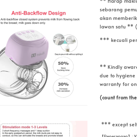
** Harap makl
sebarang pemul
akan memberika
lawan satu ** 
*** kecuali pe
** Kindly aware
due to hygiene 
warranty for o
(count from th
*** except sel
【Penerangan】: Y