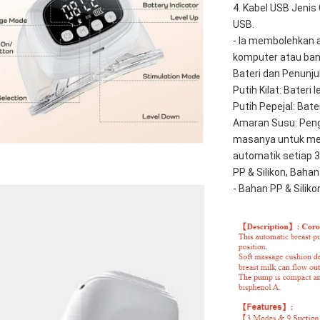
4. Kabel USB Jenis
USB. 
- Ia membolehkan 
komputer atau bank
Bateri dan Penunj
Putih Kilat: Bater
Putih Pepejal: Ba
Amaran Susu: Pengg
masanya untuk men
automatik setiap 3
PP & Silikon, Baha
- Bahan PP & Silik