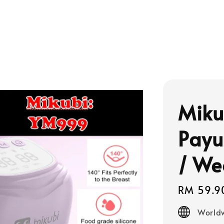
Miku
Payu
/ We
Regular
RM 59.9
price
Worldw