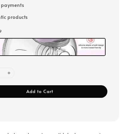
e payments
tic products
9
Add to Cart