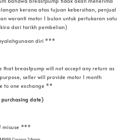
um bahawa breastpump tidak akan menerima
angan kerana atas tujuan kebersihan, penjual
n waranti motor 1 bulan untuk pertukaran satu
(kira dari tarikh pembelian)
nyalahgunaan diri ***
 that breastpump will not accept any return as
purpose, seller will provide motor 1 month
ne to one exchange **
e purchasing date)
f misuse ***
M999 Corong 24mm 