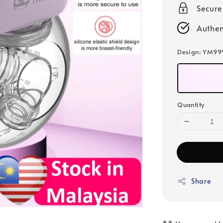
Secur
Authen
Design
: YM99
Quantity
Share