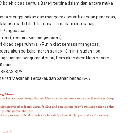
 C boleh dicas semula Bateri terbina dalam dan antara muka 
anda menggunakan dan mengecas peranti dengan pengecas, 
 kuasa pada bila-bila masa, di mana-mana sahaja. 
uk Pengecasan
i lemah (memerlukan pengecasan) 
teri dicas sepenuhnya（Putih kilat semasa mengecas） 
era akan berkelip merah setiap 10 minit. sudah tiba 
geluarkan pengumpul susu, Pam akan dimatikan secara 
0 minit 
n BEBAS BPA 
on Gred Makanan Terpakai, dan bahan bebas BPA.