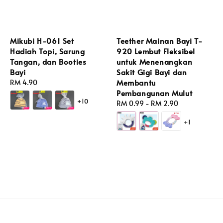
Mikubi H-061 Set
Teether Mainan Bayi T-
Hadiah Topi, Sarung
920 Lembut Fleksibel
Tangan, dan Booties
untuk Menenangkan
Bayi
Sakit Gigi Bayi dan
Membantu
Regular
RM 4.90
Pembangunan Mulut
price
+10
Regular
RM 0.99
-
RM 2.90
price
+1