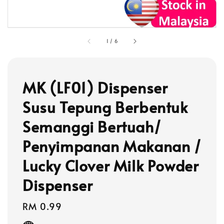
1
/
6
MK (LF01) Dispenser
Susu Tepung Berbentuk
Semanggi Bertuah/
Penyimpanan Makanan /
Lucky Clover Milk Powder
Dispenser
Regular
RM 0.99
price