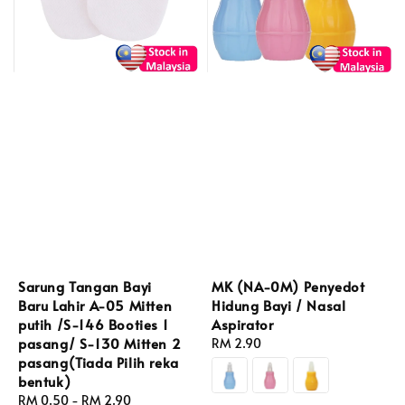
Sarung Tangan Bayi
MK (NA-0M) Penyedot
Baru Lahir A-05 Mitten
Hidung Bayi / Nasal
putih /S-146 Booties 1
Aspirator
pasang/ S-130 Mitten 2
Regular
RM 2.90
pasang(Tiada Pilih reka
price
bentuk)
Regular
RM 0.50
-
RM 2.90