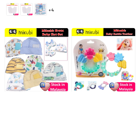
price
+4